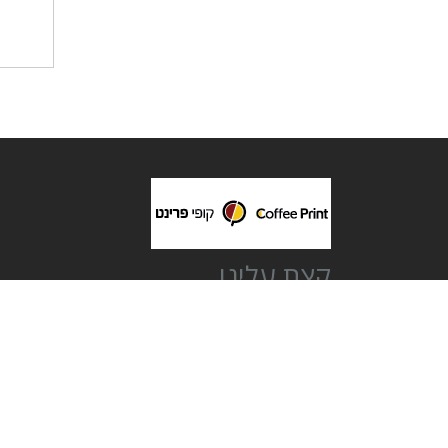
קצת עלינו
חברת בית קופי פרינט בע"מ הוקמה בשנת 2006 בלב תל אביב.
מספקים מגוון רחב של הדפסות איכותיות ללקוחות עסקיים, מוסדיים
פרטיים וסטודנטים.