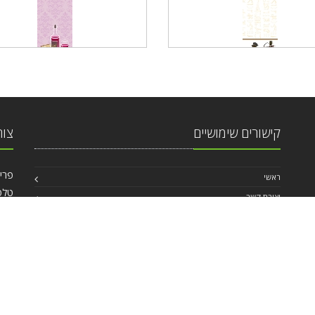
קישורים שימושיים
צור
פרישמן 46, פינ
ראשי
טלפ
יצירת קשר
אי מ
החשבון האישי
,
תנאי שימוש באתר
© 2026 כל הזכויות שמורות - בית קופי פרינט בע"מ
B2CPrint