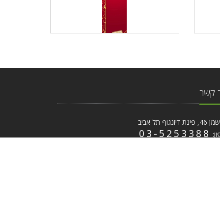
 קשר
ת דיזנגוף תל אביב
03-5253388
ון:
ייל:
coffee.print@gmail.com
 פתרונות דפוס ועיצוב אונליין