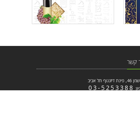
 קשר
ת דיזנגוף תל אביב
03-5253388
ון:
ייל:
coffee.print@gmail.com