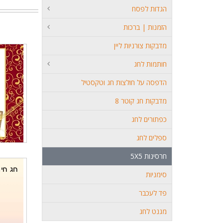
הגדות לפסח
הזמנות | ברכות
מדבקות צורניות ליין
חותמות לחג
הדפסה על חולצות חג וטקסטיל
מדבקות חג קוטר 8
כפתורים לחג
ספלים לחג
חרסינות 5X5
סימניות
פד לעכבר
מגנט לחג