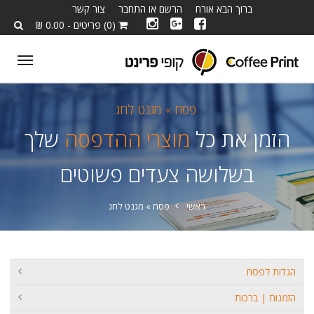
ברוך הבא אורח
הרשם או התחבר
צור קשר
(0) פריטים - 0.00 ₪
ggle
tion
פסח »
מגנט לחג
הזמן את כל
מוצרי ההדפסה
שלך
בשלושה צעדים פשוטים
ראשי
פסח »
מגנט לחג
הגדות לפסח
הזמנות | ברכות