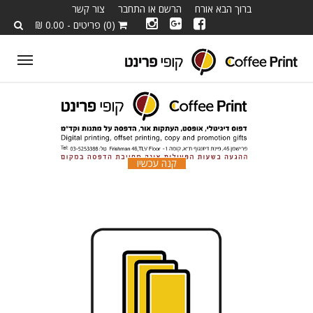
ברוך הבא אורח
הרשם או התחבר
צור קשר
(0) פריטים - 0.00 ₪
ggle
tion
קנה עכשיו