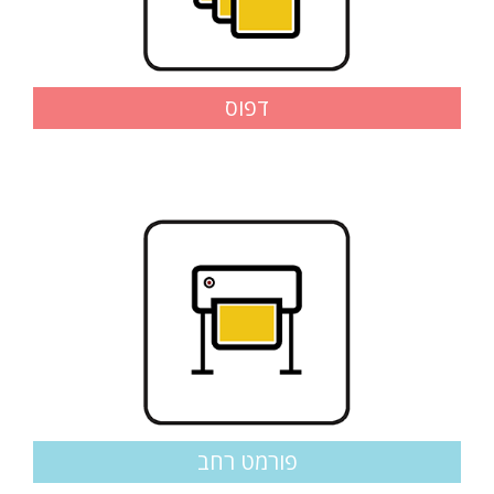
דפוס
פורמט רחב