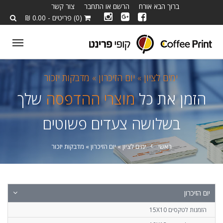
ברוך הבא אורח
הרשם או התחבר
צור קשר
(0) פריטים - 0.00 ₪
ggle
tion
ימים לציון »
יום הזיכרון »
מדבקות יזכור
הזמן את כל
מוצרי ההדפסה
שלך
בשלושה צעדים פשוטים
ראשי
ימים לציון »
יום הזיכרון »
מדבקות יזכור
יום הזיכרון
הזמנות לטקסים 15X10