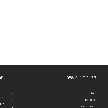
קישורים שימושיים
צור
פרישמן 46, פינ
ראשי
טלפ
יצירת קשר
אי מ
החשבון האישי