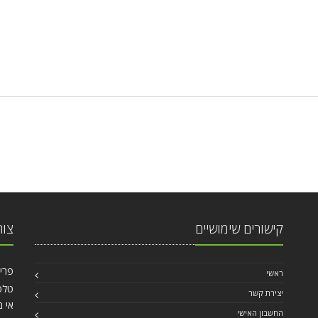
קישורים שימושיים
צור
פרישמן 46, פינ
ראשי
טלפ
יצירת קשר
אי מ
החשבון האישי