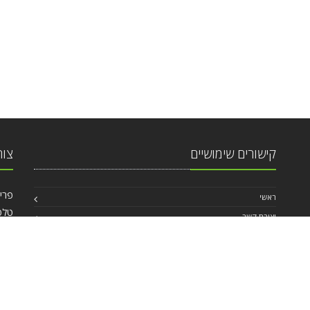
קישורים שימושיים
צור
פרישמן 46, פינ
ראשי
טלפ
יצירת קשר
אי מ
החשבון האישי
,
תנאי שימוש באתר