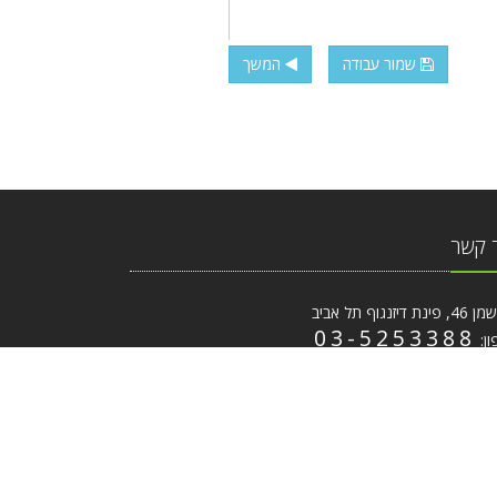
שמור עבודה
המשך
 קשר
ת דיזנגוף תל אביב
03-5253388
ון:
ייל:
coffee.print@gmail.com