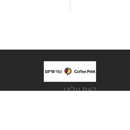
קצת עלינו
חברת בית קופי פרינט בע"מ הוקמה בשנת 2006 בלב תל אביב.
מספקים מגוון רחב של הדפסות איכותיות ללקוחות עסקיים, מוסדיים
פרטיים וסטודנטים.