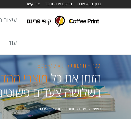
ברוך הבא אורח
הרשם או התחבר
צור קשר
עיצוב באתר
עוד
פסח »
חותמות לחג »
EOSR17
הזמן את כל
מוצרי ההד
בשלושה צעדים פשוטים
ראשי
פסח »
חותמות לחג »
EOSR17