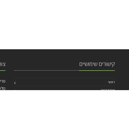
קישורים שימושיים
צור
פרישמן 46, פינ
ראשי
טלפ
יצירת קשר
אי מ
החשבון האישי
,
תנאי שימוש באתר