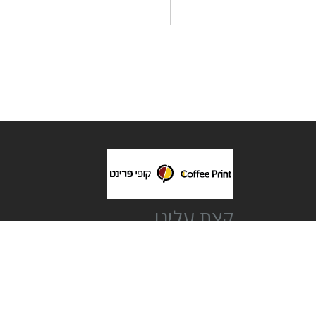
קצת עלינו
חברת בית קופי פרינט בע"מ הוקמה בשנת 2006 בלב תל אביב.
מספקים מגוון רחב של הדפסות איכותיות ללקוחות עסקיים, מוסדיים
פרטיים וסטודנטים.