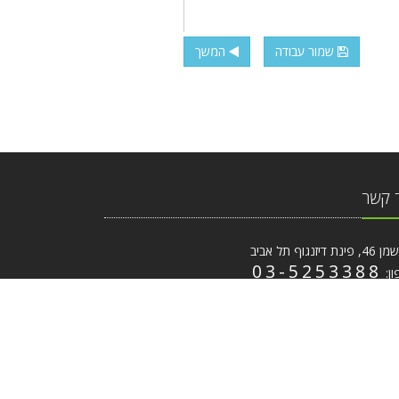
שמור עבודה
המשך
 קשר
ת דיזנגוף תל אביב
03-5253388
ון:
ייל:
coffee.print@gmail.com