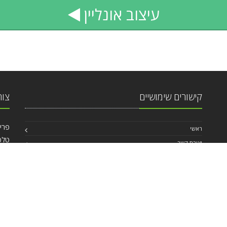
עיצוב
אונליין
קישורים שימושיים
צור
פרישמן 46, פינ
ראשי
טלפ
יצירת קשר
אי מ
החשבון האישי
,
תנאי שימוש באתר
© 2026 כל הזכויות שמורות - בית קופי פרינט בע"מ
B2CPrint