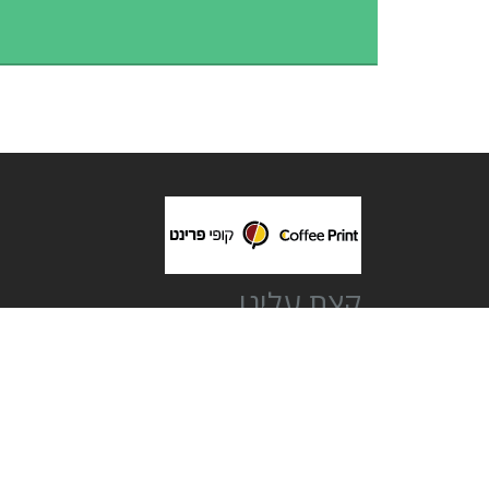
קצת עלינו
חברת בית קופי פרינט בע"מ הוקמה בשנת 2006 בלב תל אביב.
מספקים מגוון רחב של הדפסות איכותיות ללקוחות עסקיים, מוסדיים
פרטיים וסטודנטים.