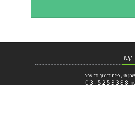
 קשר
ת דיזנגוף תל אביב
03-5253388
ון:
ייל:
coffee.print@gmail.com
 פתרונות דפוס ועיצוב אונליין