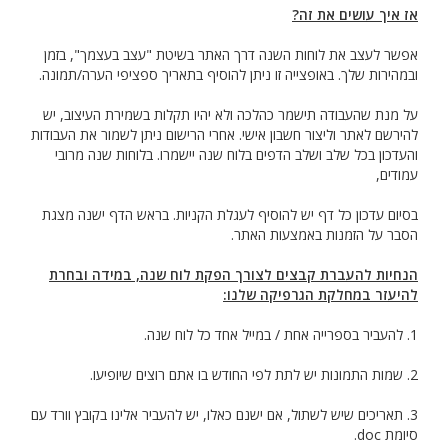
אז איך עושים את זה?
אפשר לעצב את לוחות השנה דרך האתר בשיטת "עצב בעצמך", בזמן
ובמהירות שלך. באופצייה זו ניתן להוסיף בתאריך ספציפי הערה/תמונה.
על מנת שהעבודה תישמר כהלכה ולא יהיו תקלות בשמירת העיצוב, יש
להירשם לאתר וליצור חשבון אישי. אחרי הרישום ניתן לשמור את העבודות
והעדכון בכל שלב ושלב הדפים בלוח שנה יישמרו. בלוחות שנה מרובי
עמודים,
בסיום עדכון כל דף יש להוסיף לעגלת הקניות. בראש הדף ישנה מצגת
הסבר על הזמנות באמצעות האתר.
הנחיות להעברת קבצים לצורך הפקת לוח שנה, במידה ובחרת
להיעזר במחלקת הגרפיקה שלנו:
1. להעביר בספרייה אחת / במייל אחד כל לוח שנה.
2. שמות התמונות יש לתת לפי החודש בו אתם רוצים שיופיעו.
3. תאריכים שיש לשתול, אם ישנם כאלו, יש להעביר אלינו בקובץ וורד עם
סיומת doc.