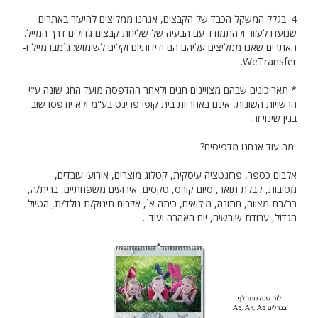
4. בגלל המשקל הכבד של הקבצים, אנחנו ממליצים להיעזר באתרים
שנועדו לעזור ולהתמודד עם הבעיה של שליחת קבצים גדולים דרך המייל.
האתרים שאנו ממליצים עליהם הם ידידותיים וקלים לשימוש: ג`מבו מייל ו-
WeTransfer.
* תאריכונים שבהם מצויינים חגים ולאחר ההדפסה מועד החג שונה ע"י
הרשויות השונות, אינם באחריות בית קופי פרינט בע"מ ולא יודפסו שוב
בגין שינוי זה.
מה עוד אנחנו מדפיסים?
אלבום כספר, פרזנטציה עיסקית, קטלוג מוצרים, אירועי עובדים,
מסיבות, קבלת תואר, סיום קורס, טקסים, אירועים משפחתיים, ברית/ה,
בר/בת מצווה, חתונה, מילואים, כיתה א`, אלבום תינוק/ת נולד/ת, הטיול
הגדול, עבודת שורשים, יום האהבה ועוד...