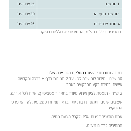
1 לוח שנה
35 ש"ח ליח`
לוח שנה נוסף זהה
30 ש"ח ליח`
4 לוחות שנה זהים
25 ש"ח ליח`
המחירים כוללים מע"מ, המחירים לא כוללים גרפיקה.
במידה ובחרתם להיעזר במחלקת הגרפיקה שלנו:
50 ש"ח - סידור לוח שנה לפי: עד 2 תמונות בדף + ברכה והקדשה
אישית ובחירת רקע מהרקעים באתר.
2 ש"ח - תוספת לציון אירוע מיוחד בתאריך ספציפי (2 ש"ח לכל אירוע).
עיצובים שונים, ותמונות רבות יותר בדף יתומחרו ספציפית לפי המיפרט
המבוקש.
אתם מוזמנים לפנות אלינו לקבל הצעת מחיר.
המחירים כוללים מע"מ.