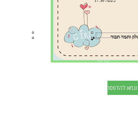
בשעה 17.30
ון ותמר תבור
פס חיתוך פס חיתוך
וגמא להדפסה