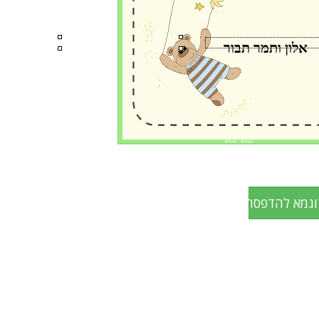
אלון ותמר תבור
פס חיתוך פס חיתוך
וגמא להדפסה