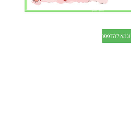
פס חיתוך פס חיתוך
וגמא להדפסה